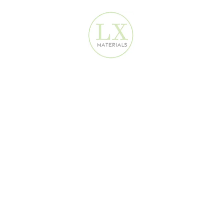
أكثر أمان
– أقل انزلاق لما يكون مبلول
أسهل تركيب
– بدون حاجة للمونة أو الجراوت
هل أرضيات SPC فعلاً مقاومة للماء؟
نعم! على عكس البلاط اللي الماء يقدر يتسرب من الجراوت:
نواة مقاومة ١٠٠٪ للماء
ما تتضرر من أي تسريبات
ممتازة لحمامات ومطابخ الإمارات
كيف الأسعار مقارنة بالبلاط؟
أرضيات SPC: